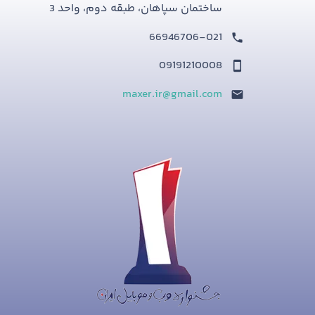
ساختمان سپاهان، طبقه دوم، واحد 3
66946706-021
09191210008
maxer.ir@gmail.com