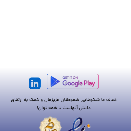
هدف ما شکوفایی هموطنان عزیزمان و کمک به ارتقای
دانش آنهاست با همه توان!