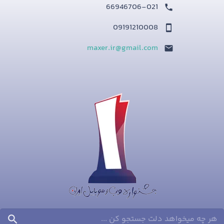
66946706-021
09191210008
maxer.ir@gmail.com
search