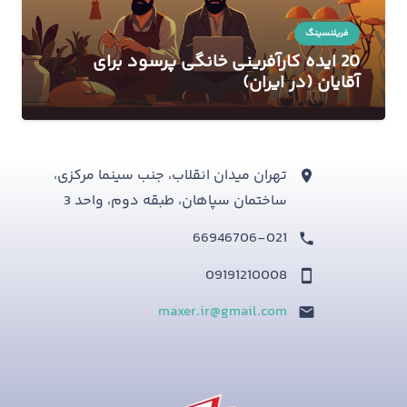
فریلنسینگ
20 ایده کارآفرینی خانگی پرسود برای
آقایان (در ایران)
تهران میدان انقلاب، جنب سینما مرکزی،
ساختمان سپاهان، طبقه دوم، واحد 3
66946706-021
09191210008
maxer.ir@gmail.com