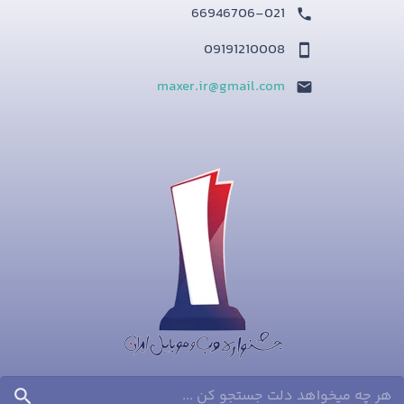
66946706-021
09191210008
maxer.ir@gmail.com
search