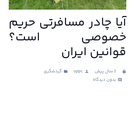
آیا چادر مسافرتی حریم
خصوصی است؟
قوانین ایران
2 سال پیش
uppc
گردشگری
folder
person
clock
بدون دیدگاه
comments