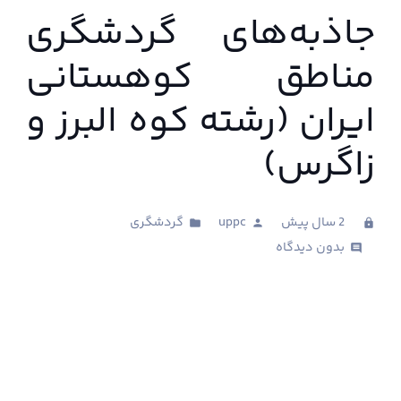
جاذبه‌های گردشگری
مناطق کوهستانی
ایران (رشته کوه البرز و
زاگرس)
2 سال پیش
uppc
گردشگری
folder
person
clock
بدون دیدگاه
comments