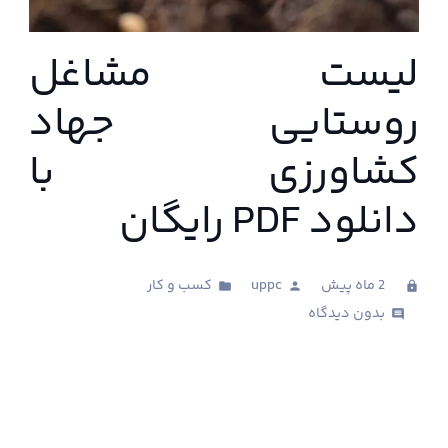
لیست مشاغل
روستایی جهاد
کشاورزی با
دانلود PDF رایگان
2 ماه پیش
uppc
کسب و کار
folder
person
clock
بدون دیدگاه
comments