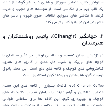
سالوادور دالی، فضایی سورئال و هنری دارد. هر گوشه از کافه،
یک قاب زیبا برای عکاسی است، از مجسمه‌ های عجیب و غریب
گرفته تا نقاشی ‌های دیواری خلاقانه. منوی قهوه و دسر های
خاص نیز این تجربه را کامل ‌تر می‌ کند.
۲. جهانگیر (Cihangir): پاتوق روشنفکران و
هنرمندان
در نزدیکی میدان تقسیم و محله بی اوغلو، جهانگیر محله ‌ای با
کوچه‌ های باریک و شیب ‌دار، مملو از گالری ‌های هنری،
کتابفروشی ‌های کوچک و کافه ‌های دنج است. این محله پاتوق
نویسندگان، هنرمندان و روشنفکران استانبول است.
Cihangir Coffee (نام کافه): بسیاری از کافه‌ های این محله،
فضایی دلنشین و آرام دارند، با مبلمان قدیمی، کتابخانه‌ های
کوچک و نورپردازی گرم. این کافه ‌ها برای ساعاتی طولانی
نشستن، مطالعه کردن و البته عکاسی از جزئیات و بافت ‌های