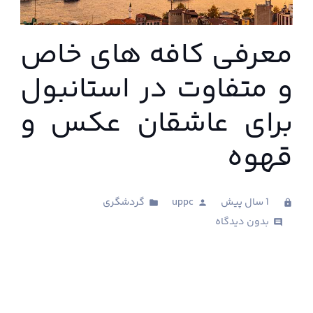
معرفی کافه های خاص
و متفاوت در استانبول
برای عاشقان عکس و
قهوه
1 سال پیش
uppc
گردشگری
folder
person
clock
بدون دیدگاه
comments