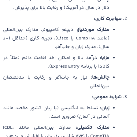
دلار در سال در آمریکا) و رقابت بالا برای پذیرش.
مهاجرت کاری:
مدارک موردنیاز:
دیپلم کامپیوتر، مدارک بین‌المللی
(مانند CompTIA یا Cisco)، تجربه کاری (حداقل 1-2
سال)، مدرک زبان و جاب‌آفر.
مزایا:
درآمد بالا و امکان اخذ اقامت دائم (مثلاً در
کانادا با برنامه Express Entry).
چالش‌ها:
نیاز به جاب‌آفر و رقابت با متخصصان
بین‌المللی.
شرایط عمومی:
زبان:
تسلط به انگلیسی (یا زبان کشور مقصد مانند
آلمانی در آلمان) ضروری است.
مدارک تکمیلی:
مدارک بین‌المللی مانند ICDL،
CompTIA یا AWS شانس پذیرش را افزایش می‌دهند.