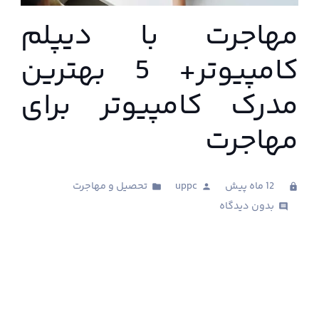
مهاجرت با دیپلم
کامپیوتر+ 5 بهترین
مدرک کامپیوتر برای
مهاجرت
12 ماه پیش
uppc
تحصیل و مهاجرت
folder
person
clock
بدون دیدگاه
comments