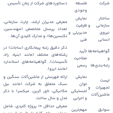
شرکت
فلسفه
دستاوردهای شرکت از زمان تأسیس.
وجودی
ساختار
نمایش
معرفی مدیران ارشد، چارت سازمانی،
سازمانی و
ظرفیت
تعداد پرسنل متخصص (مهندسین،
نیروی
مدیریتی و
تکنسین‌ها)، و مدارک کلیدی آن‌ها.
انسانی
فنی
ذکر دقیق رتبه پیمانکاری (ساجات) در
گواهینامه‌ها
تأیید
رشته‌های مختلف (مانند ابنیه، راه،
و
صلاحیت
تأسیسات)، گواهینامه‌های استاندارد
رتبه‌بندی‌ها
رسمی
(مانند ایزو).
نمایش
ارائه فهرستی از ماشین‌آلات سنگین و
لیست
توان
سبک متعلق به شرکت (مانند بیل
تجهیزات و
لجستیکی
مکانیکی، تاور کرین، میکسر) با ذکر
ماشین‌آلات
و اجرایی
مدل و سال ساخت.
معرفی حداقل ۱۰ پروژه کلیدی، شامل
سوابق
مهم‌ترین