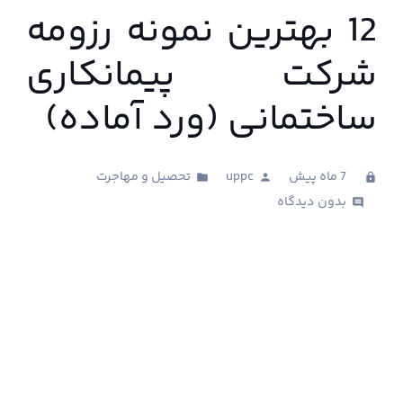
12 بهترین نمونه رزومه
شرکت پیمانکاری
ساختمانی (ورد آماده)
7 ماه پیش
uppc
تحصیل و مهاجرت
folder
person
clock
بدون دیدگاه
comments