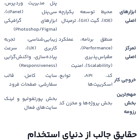
پنل مدیریت وردپرس،
ابزارهای
محیط توسعه یکپارچه
سی‌پنل (cPanel)،
اصلی
(IDE)، گیت (Git)، ترمینال
ابزارهای گرافیکی
(Photoshop/Figma)
منطق برنامه، عملکرد
زیبایی‌شناسی، تجربه
تمرکز
(Performance)،
کاربری (UX)، سرعت
اصلی
مقیاس‌پذیری
پیاده‌سازی، واکنش‌گرایی
(Scalability)، امنیت
(Responsiveness)
کد، API، توابع،
سایت کامل، قالب
خروجی کار
اسکریپت‌ها
سفارشی، صفحات فرود
مهم‌ترین
بخش پورتفولیو و لینک
بخش
بخش پروژه‌ها و مخزن کد
سایت‌های فعال
رزومه
حقایق جالب از دنیای استخدام