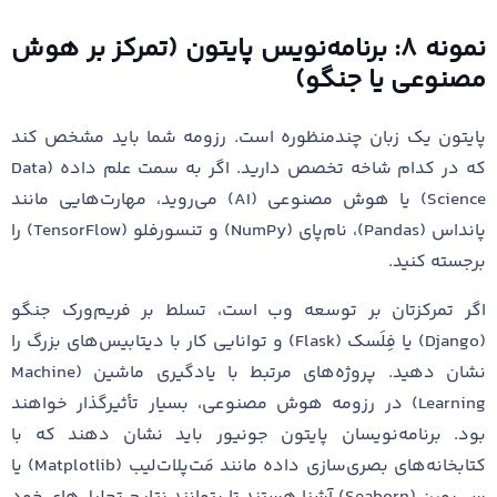
نمونه ۸: برنامه‌نویس پایتون (تمرکز بر هوش
مصنوعی یا جنگو)
پایتون یک زبان چندمنظوره است. رزومه شما باید مشخص کند
که در کدام شاخه تخصص دارید. اگر به سمت علم داده (Data
Science) یا هوش مصنوعی (AI) می‌روید، مهارت‌هایی مانند
پانداس (Pandas)، نام‌پای (NumPy) و تنسورفلو (TensorFlow) را
برجسته کنید.
اگر تمرکزتان بر توسعه وب است، تسلط بر فریم‌ورک جنگو
(Django) یا فِلَسک (Flask) و توانایی کار با دیتابیس‌های بزرگ را
نشان دهید. پروژه‌های مرتبط با یادگیری ماشین (Machine
Learning) در رزومه هوش مصنوعی، بسیار تأثیرگذار خواهند
بود. برنامه‌نویسان پایتون جونیور باید نشان دهند که با
کتابخانه‌های بصری‌سازی داده مانند مَت‌پلات‌لیب (Matplotlib) یا