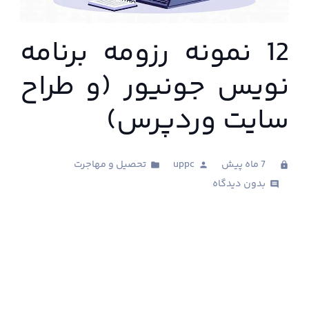
12 نمونه رزومه برنامه
نویس جونیور (و طراح
سایت وردپرس)
7 ماه پیش
uppc
تحصیل و مهاجرت
folder
person
clock
بدون دیدگاه
comments