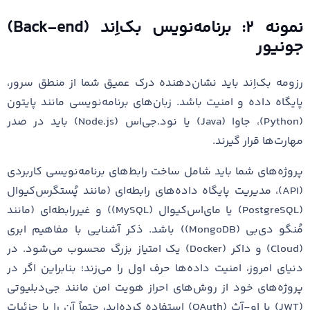
نمونه ۲: برنامه‌نویس بک‌اِند (Back-end)
جونیور
رزومه بک‌اِند باید نشان‌دهنده درک عمیق شما از منطق سرور،
پایگاه داده و امنیت باشد. زبان‌های برنامه‌نویسی مانند پایتون
(Python)، جاوا (Java) یا نود.جی‌اس (Node.js) باید در صدر
مهارت‌ها قرار گیرند.
پروژه‌های شما باید شامل ساخت رابط‌های برنامه‌نویسی کاربردی
(API)، مدیریت پایگاه داده‌های رابطه‌ای (مانند پُستگرس‌کیوال
(PostgreSQL) یا مای‌اس‌کیوال (MySQL)) و غیررابطه‌ای (مانند
مُنگو دی‌بی (MongoDB)) باشد. ذکر آشنایی با مفاهیم ابری
(Cloud) و داکر (Docker) یک امتیاز بزرگ محسوب می‌شود. در
دنیای امروز، امنیت داده‌ها حرف اول را می‌زند؛ بنابراین اگر در
پروژه‌های خود از روش‌های احراز هویت امن مانند جی‌دبلیوتی
(JWT) یا او-آث (OAuth) استفاده کرده‌اید، حتماً آن را با جزئیات