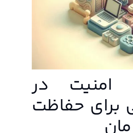
 امنیت در
 برای حفاظت
مان