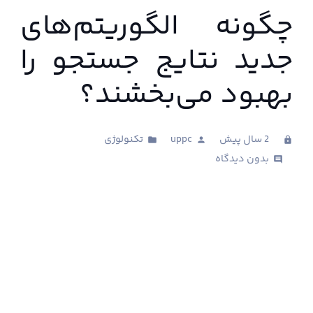
چگونه الگوریتم‌های
جدید نتایج جستجو را
بهبود می‌بخشند؟
2 سال پیش
uppc
تکنولوژی
folder
person
clock
بدون دیدگاه
comments